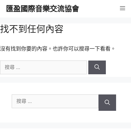
跳
匯盈國際音樂交流協會
選
至
內
單
找不到任何內容
容
沒有找到你要的內容。也許你可以搜尋一下看看。
搜
尋
關
於：
搜
尋
關
於：