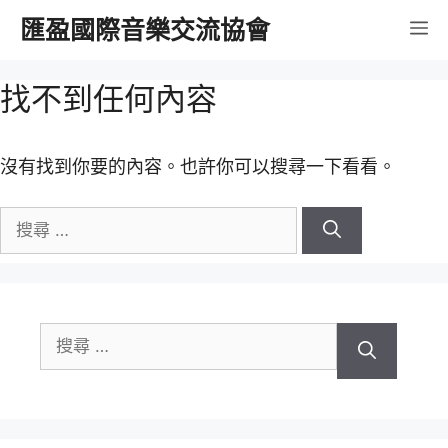
跳
匯盈國際音樂交流協會
選
至
內
單
找不到任何內容
容
沒有找到你要的內容。也許你可以搜尋一下看看。
搜
尋
關
於：
搜
尋
關
於：