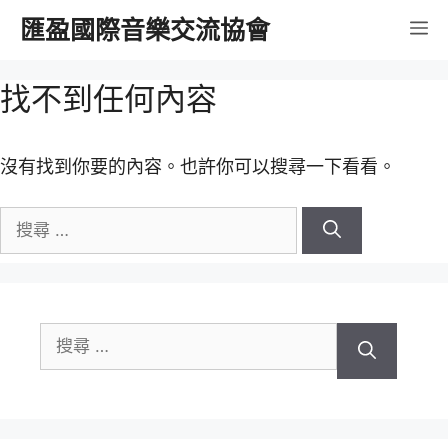
跳
匯盈國際音樂交流協會
選
至
內
單
找不到任何內容
容
沒有找到你要的內容。也許你可以搜尋一下看看。
搜
尋
關
於：
搜
尋
關
於：