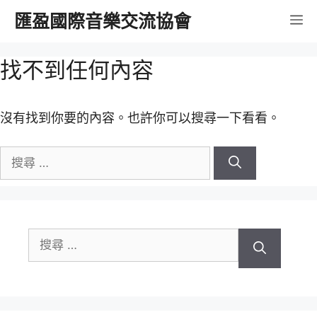
跳
匯盈國際音樂交流協會
選
至
內
單
找不到任何內容
容
沒有找到你要的內容。也許你可以搜尋一下看看。
搜
尋
關
於：
搜
尋
關
於：