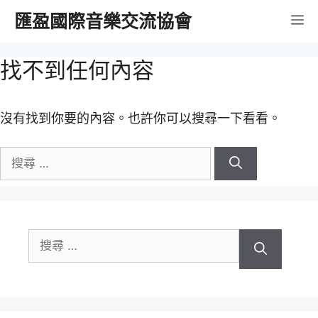
跳
匯盈國際音樂交流協會
選
至
內
單
找不到任何內容
容
沒有找到你要的內容。也許你可以搜尋一下看看。
搜
尋
關
於：
搜
尋
關
於：