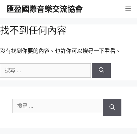
跳
匯盈國際音樂交流協會
選
至
內
單
找不到任何內容
容
沒有找到你要的內容。也許你可以搜尋一下看看。
搜
尋
關
於：
搜
尋
關
於：