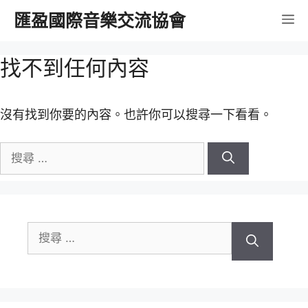
跳
匯盈國際音樂交流協會
選
至
內
單
找不到任何內容
容
沒有找到你要的內容。也許你可以搜尋一下看看。
搜
尋
關
於：
搜
尋
關
於：