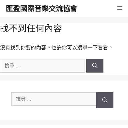
跳
匯盈國際音樂交流協會
選
至
內
單
找不到任何內容
容
沒有找到你要的內容。也許你可以搜尋一下看看。
搜
尋
關
於：
搜
尋
關
於：