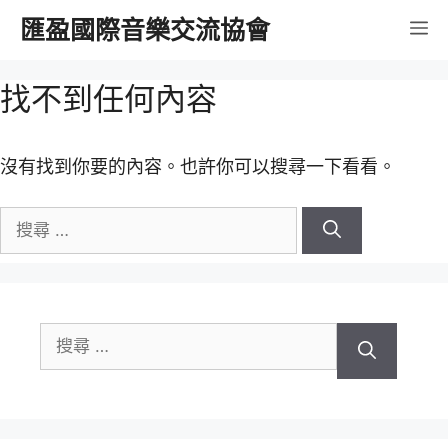
跳
匯盈國際音樂交流協會
選
至
內
單
找不到任何內容
容
沒有找到你要的內容。也許你可以搜尋一下看看。
搜
尋
關
於：
搜
尋
關
於：