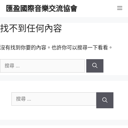
跳
匯盈國際音樂交流協會
選
至
內
單
找不到任何內容
容
沒有找到你要的內容。也許你可以搜尋一下看看。
搜
尋
關
於：
搜
尋
關
於：