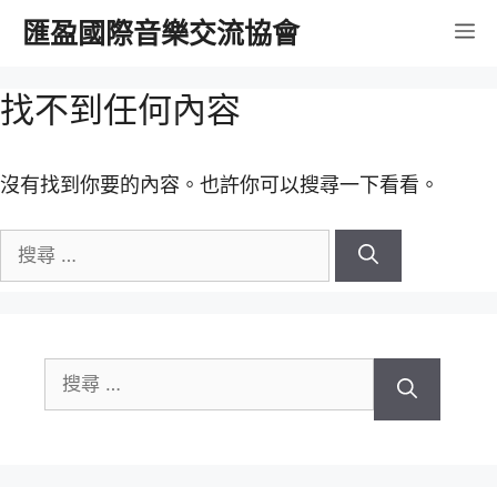
跳
匯盈國際音樂交流協會
選
至
內
單
找不到任何內容
容
沒有找到你要的內容。也許你可以搜尋一下看看。
搜
尋
關
於：
搜
尋
關
於：