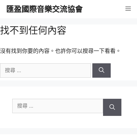
跳
匯盈國際音樂交流協會
選
至
內
單
找不到任何內容
容
沒有找到你要的內容。也許你可以搜尋一下看看。
搜
尋
關
於：
搜
尋
關
於：