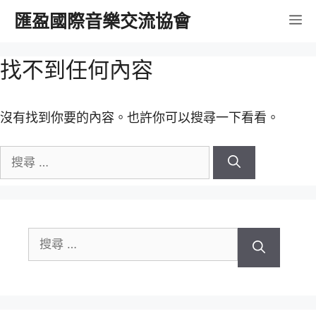
跳
匯盈國際音樂交流協會
選
至
內
單
找不到任何內容
容
沒有找到你要的內容。也許你可以搜尋一下看看。
搜
尋
關
於：
搜
尋
關
於：