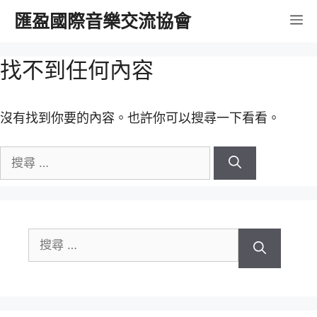
跳
匯盈國際音樂交流協會
選
至
內
單
找不到任何內容
容
沒有找到你要的內容。也許你可以搜尋一下看看。
搜
尋
關
於：
搜
尋
關
於：