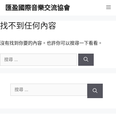
跳
匯盈國際音樂交流協會
選
至
內
單
找不到任何內容
容
沒有找到你要的內容。也許你可以搜尋一下看看。
搜
尋
關
於：
搜
尋
關
於：