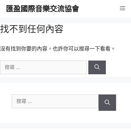
跳
匯盈國際音樂交流協會
選
至
內
單
找不到任何內容
容
沒有找到你要的內容。也許你可以搜尋一下看看。
搜
尋
關
於：
搜
尋
關
於：