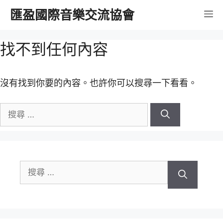
跳
匯盈國際音樂交流協會
選
至
內
單
找不到任何內容
容
沒有找到你要的內容。也許你可以搜尋一下看看。
搜
尋
關
於：
搜
尋
關
於：