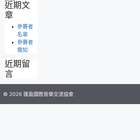
近期文
於：
章
參賽者
名單
參賽者
需知
近期留
言
© 2026 匯盈國際音樂交流協會