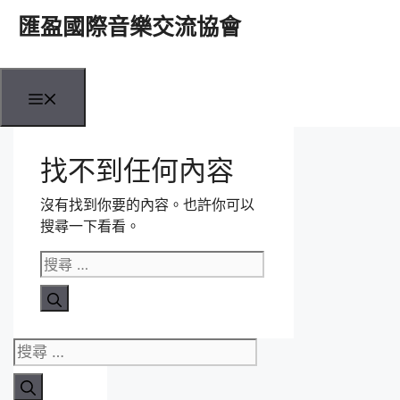
跳
匯盈國際音樂交流協會
至
內
容
選
單
找不到任何內容
沒有找到你要的內容。也許你可以
搜尋一下看看。
搜
尋
關
於：
搜
尋
關