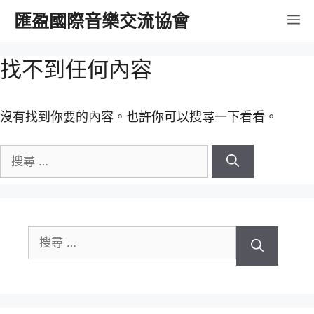
跳
匯盈國際音樂交流協會
選
至
內
單
找不到任何內容
容
沒有找到你要的內容。也許你可以搜尋一下看看。
搜
尋
關
於：
搜
尋
關
於：