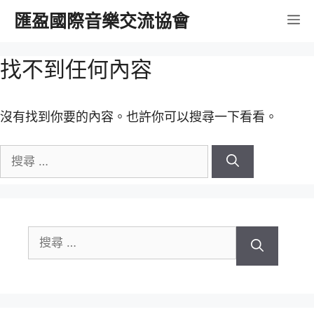
跳
匯盈國際音樂交流協會
選
至
內
單
找不到任何內容
容
沒有找到你要的內容。也許你可以搜尋一下看看。
搜
尋
關
於：
搜
尋
關
於：