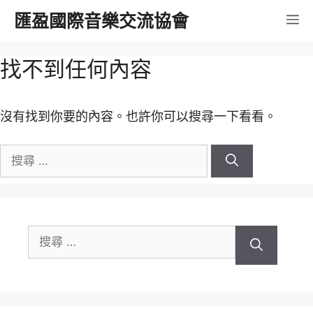
跳
匯盈國際音樂交流協會
選
至
內
單
找不到任何內容
容
沒有找到你要的內容。也許你可以搜尋一下看看。
搜
尋
關
於：
搜
尋
關
於：