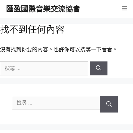
跳
匯盈國際音樂交流協會
選
至
內
單
找不到任何內容
容
沒有找到你要的內容。也許你可以搜尋一下看看。
搜
尋
關
於：
搜
尋
關
於：