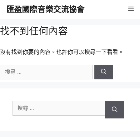
跳
匯盈國際音樂交流協會
選
至
內
單
找不到任何內容
容
沒有找到你要的內容。也許你可以搜尋一下看看。
搜
尋
關
於：
搜
尋
關
於：