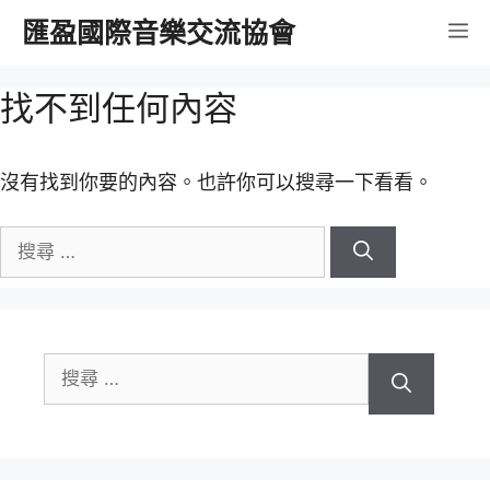
跳
匯盈國際音樂交流協會
選
至
內
單
找不到任何內容
容
沒有找到你要的內容。也許你可以搜尋一下看看。
搜
尋
關
於：
搜
尋
關
於：