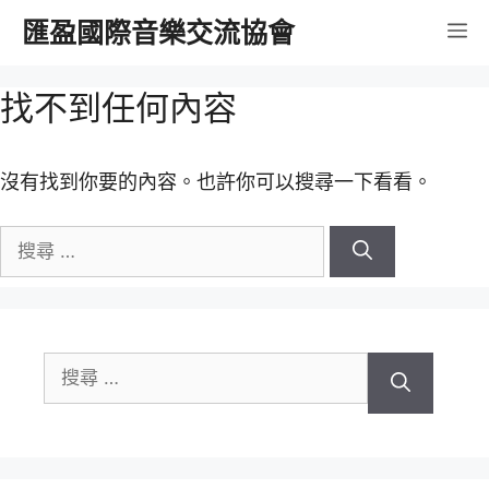
跳
匯盈國際音樂交流協會
選
至
內
單
找不到任何內容
容
沒有找到你要的內容。也許你可以搜尋一下看看。
搜
尋
關
於：
搜
尋
關
於：