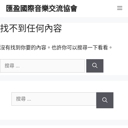
跳
匯盈國際音樂交流協會
選
至
內
單
找不到任何內容
容
沒有找到你要的內容。也許你可以搜尋一下看看。
搜
尋
關
於：
搜
尋
關
於：