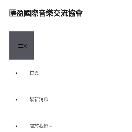
跳
至
匯盈國際音樂交流協會
內
容
選
單
首頁
最新消息
關於我們