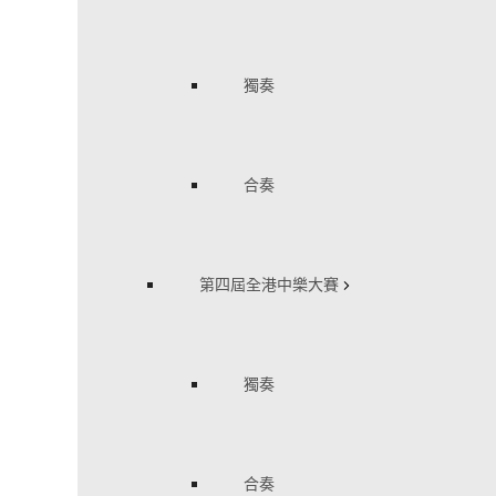
獨奏
合奏
第四屆全港中樂大賽
獨奏
合奏