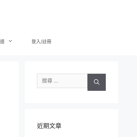
登入/註冊
道
搜
尋
關
於：
近期文章