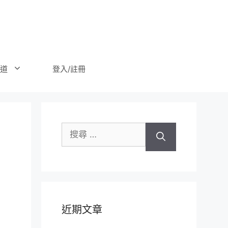
登入/註冊
道
搜
尋
關
於：
近期文章