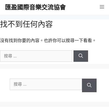
跳
匯盈國際音樂交流協會
選
至
內
單
找不到任何內容
容
沒有找到你要的內容。也許你可以搜尋一下看看。
搜
尋
關
於：
搜
尋
關
於：