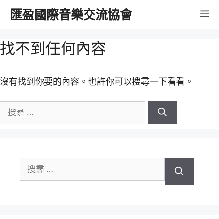
跳
匯盈國際音樂交流協會
選
至
內
單
找不到任何內容
容
沒有找到你要的內容。也許你可以搜尋一下看看。
搜
尋
關
於：
搜
尋
關
於：