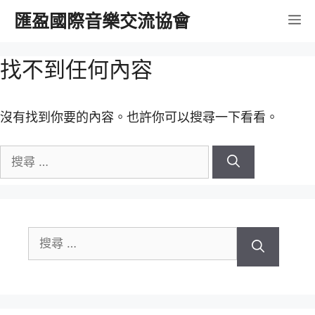
跳
匯盈國際音樂交流協會
選
至
內
單
找不到任何內容
容
沒有找到你要的內容。也許你可以搜尋一下看看。
搜
尋
關
於：
搜
尋
關
於：