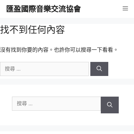
跳
匯盈國際音樂交流協會
選
至
內
單
找不到任何內容
容
沒有找到你要的內容。也許你可以搜尋一下看看。
搜
尋
關
於：
搜
尋
關
於：