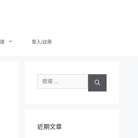
登入/註冊
道
搜
尋
關
於：
近期文章