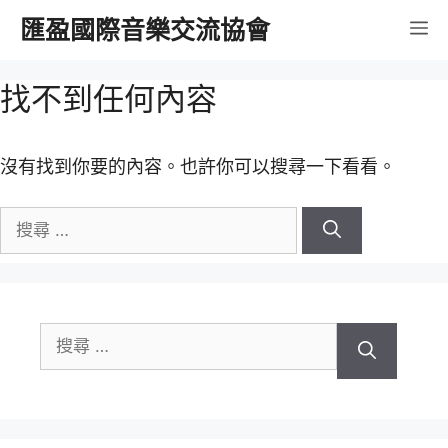
跳
匯盈國際音樂交流協會
選
至
內
單
找不到任何內容
容
沒有找到你要的內容。也許你可以搜尋一下看看。
搜
尋
關
於：
搜
尋
關
於：