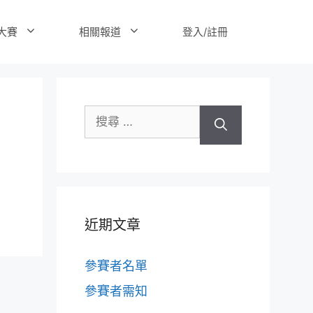
登入/註冊
大賽
相關報道
搜
尋
關
於：
近期文章
參賽者名單
參賽者需知