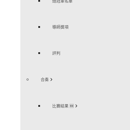
總冠軍名單
導師獎項
評判
合奏
比賽結果 🆕