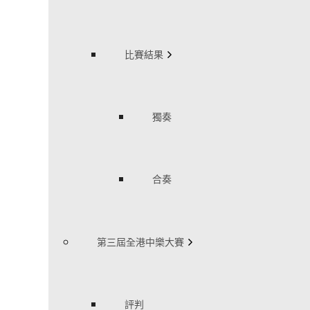
比賽結果
獨奏
合奏
第三屆全港中樂大賽
評判