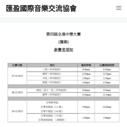
跳
匯盈國際音樂交流協會
選
至
內
單
容