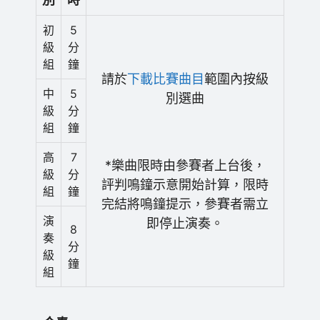
初
5
級
分
組
鐘
請於
下載比賽曲目
範圍內按級
中
5
別選曲
級
分
組
鐘
高
7
*樂曲限時由參賽者上台後，
級
分
評判鳴鐘示意開始計算，限時
組
鐘
完結將鳴鐘提示，參賽者需立
演
即停止演奏。
8
奏
分
級
鐘
組