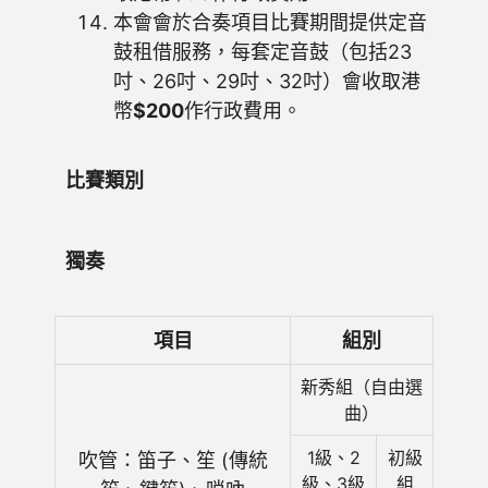
本會會於合奏項目比賽期間提供定音
鼓租借服務，每套定音鼓（包括23
吋、26吋、29吋、32吋）會收取港
幣
$200
作行政費用。
比賽類別
獨奏
項目
組別
新秀組（自由選
曲）
1級、2
初級
吹管：笛子、笙 (傳統
級、3級
組