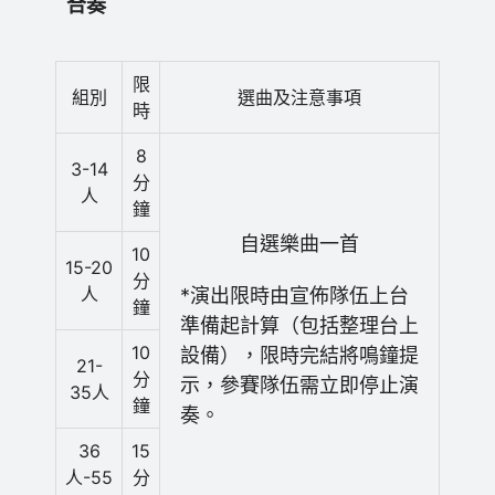
合奏
限
組別
選曲及注意事項
時
8
3-14
分
人
鐘
自選樂曲一首
10
15-20
分
人
*演出限時由宣佈隊伍上台
鐘
準備起計算（包括整理台上
10
設備），限時完結將鳴鐘提
21-
分
示，參賽隊伍需立即停止演
35人
鐘
奏。
36
15
人-55
分