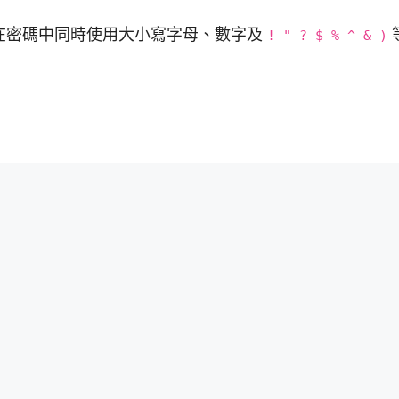
，並在密碼中同時使用大小寫字母、數字及
! " ? $ % ^ & )