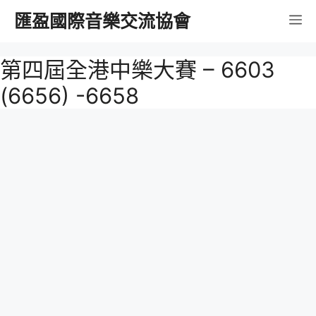
跳
匯盈國際音樂交流協會
選
至
內
單
第四屆全港中樂大賽 – 6603
容
(6656) -6658