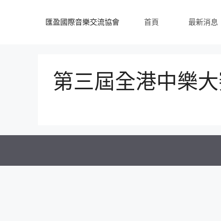
跳
至
匯盈國際音樂交流協會
首頁
最新消息
內
容
第三屆全港中樂大賽 – 