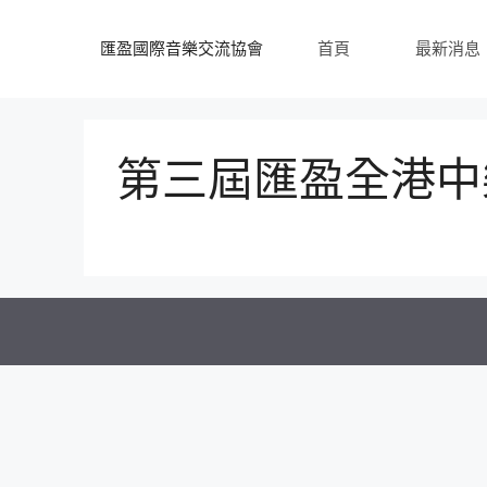
跳
至
匯盈國際音樂交流協會
首頁
最新消息
內
容
第三屆匯盈全港中樂大賽