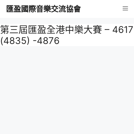
跳
匯盈國際音樂交流協會
選
至
內
單
第三屆匯盈全港中樂大賽 – 4617
容
(4835) -4876