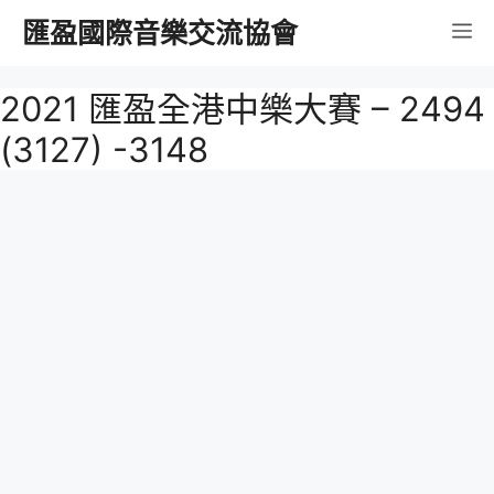
跳
匯盈國際音樂交流協會
選
至
內
單
2021 匯盈全港中樂大賽 – 2494
容
(3127) -3148