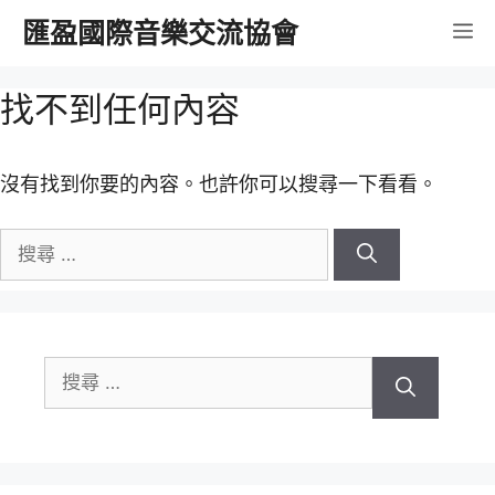
跳
匯盈國際音樂交流協會
選
至
內
單
找不到任何內容
容
沒有找到你要的內容。也許你可以搜尋一下看看。
搜
尋
關
於：
搜
尋
關
於：