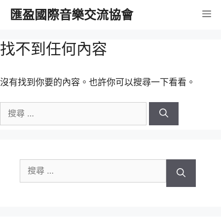
跳
匯盈國際音樂交流協會
選
至
內
單
找不到任何內容
容
沒有找到你要的內容。也許你可以搜尋一下看看。
搜
尋
關
於：
搜
尋
關
於：