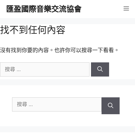
跳
匯盈國際音樂交流協會
選
至
內
單
找不到任何內容
容
沒有找到你要的內容。也許你可以搜尋一下看看。
搜
尋
關
於：
搜
尋
關
於：