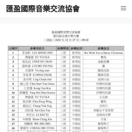
跳
匯盈國際音樂交流協會
選
至
內
單
容